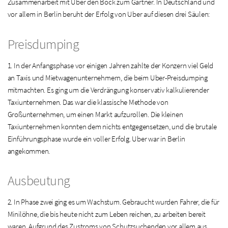
Zusammenarbeit mit Uber den Bock zum Gärtner. In Deutschland und
vor allem in Berlin beruht der Erfolg von Uber auf diesen drei Säulen:
Preisdumping
1. In der Anfangsphase vor einigen Jahren zahlte der Konzern viel Geld
an Taxis und Mietwagenunternehmern, die beim Uber-Preisdumping
mitmachten. Es ging um die Verdrängung konservativ kalkulierender
Taxiunternehmen. Das war die klassische Methode von
Großunternehmen, um einen Markt aufzurollen. Die kleinen
Taxiunternehmen konnten dem nichts entgegensetzen, und die brutale
Einführungsphase wurde ein voller Erfolg. Uber war in Berlin
angekommen.
Ausbeutung
2. In Phase zwei ging es um Wachstum. Gebraucht wurden Fahrer, die für
Minilöhne, die bis heute nicht zum Leben reichen, zu arbeiten bereit
waren. Aufgrund des Zustroms von Schutzsuchenden vor allem aus