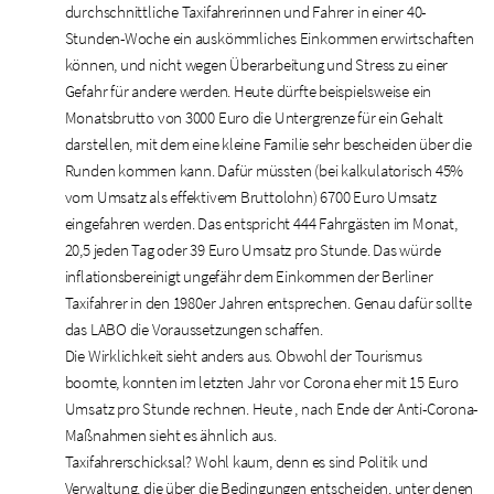
durchschnittliche Taxifahrerinnen und Fahrer in einer 40-
Stunden-Woche ein auskömmliches Einkommen erwirtschaften
können, und nicht wegen Überarbeitung und Stress zu einer
Gefahr für andere werden. Heute dürfte beispielsweise ein
Monatsbrutto von 3000 Euro die Untergrenze für ein Gehalt
darstellen, mit dem eine kleine Familie sehr bescheiden über die
Runden kommen kann. Dafür müssten (bei kalkulatorisch 45%
vom Umsatz als effektivem Bruttolohn) 6700 Euro Umsatz
eingefahren werden. Das entspricht 444 Fahrgästen im Monat,
20,5 jeden Tag oder 39 Euro Umsatz pro Stunde. Das würde
inflationsbereinigt ungefähr dem Einkommen der Berliner
Taxifahrer in den 1980er Jahren entsprechen. Genau dafür sollte
das LABO die Voraussetzungen schaffen.
Die Wirklichkeit sieht anders aus. Obwohl der Tourismus
boomte, konnten im letzten Jahr vor Corona eher mit 15 Euro
Umsatz pro Stunde rechnen. Heute , nach Ende der Anti-Corona-
Maßnahmen sieht es ähnlich aus.
Taxifahrerschicksal? Wohl kaum, denn es sind Politik und
Verwaltung, die über die Bedingungen entscheiden, unter denen