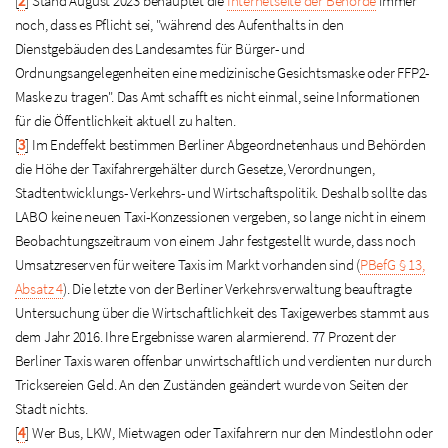
[
2
]
Stand August 2023 behauptet die
Internetseite der Behörde
immer
noch, dass es Pflicht sei, "während des Aufenthalts in den
Dienstgebäuden des Landesamtes für Bürger- und
Ordnungsangelegenheiten eine medizinische Gesichtsmaske oder FFP2-
Maske zu tragen". Das Amt schafft es nicht einmal, seine Informationen
für die Öffentlichkeit aktuell zu halten.
[
3
]
Im Endeffekt bestimmen Berliner Abgeordnetenhaus und Behörden
die Höhe der Taxifahrergehälter durch Gesetze, Verordnungen,
Stadtentwicklungs- Verkehrs- und Wirtschaftspolitik. Deshalb sollte das
LABO keine neuen Taxi-Konzessionen vergeben, so lange nicht in einem
Beobachtungszeitraum von einem Jahr festgestellt wurde, dass noch
Umsatzreserven für weitere Taxis im Markt vorhanden sind (
PBefG § 13,
Absatz 4
). Die letzte von der Berliner Verkehrsverwaltung beauftragte
Untersuchung über die Wirtschaftlichkeit des Taxigewerbes stammt aus
dem Jahr 2016. Ihre Ergebnisse waren alarmierend. 77 Prozent der
Berliner Taxis waren offenbar unwirtschaftlich und verdienten nur durch
Tricksereien Geld. An den Zuständen geändert wurde von Seiten der
Stadt nichts.
[
4
]
Wer Bus, LKW, Mietwagen oder Taxifahrern nur den Mindestlohn oder