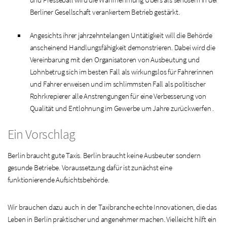
und Presseball wird die Wahrnehmung Ubers als seriösem in der
Berliner Gesellschaft verankertem Betrieb gestärkt.
Angesichts ihrer jahrzehntelangen Untätigkeit will die Behörde
anscheinend Handlungsfähigkeit demonstrieren. Dabei wird die
Vereinbarung mit den Organisatoren von Ausbeutung und
Lohnbetrug sich im besten Fall als wirkungslos für Fahrerinnen
und Fahrer erweisen und im schlimmsten Fall als politischer
Rohrkrepierer alle Anstrengungen für eine Verbesserung von
Qualität und Entlohnung im Gewerbe um Jahre zurückwerfen .
Ein Vorschlag
Berlin braucht gute Taxis. Berlin braucht keine Ausbeuter sondern
gesunde Betriebe. Voraussetzung dafür ist zunächst eine
funktionierende Aufsichtsbehörde.
Wir brauchen dazu auch in der Taxibranche echte Innovationen, die das
Leben in Berlin praktischer und angenehmer machen. Vielleicht hilft ein