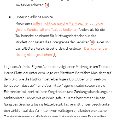
Taxifahrer arbeiten.
[
3
]
Unterschiedliche Märkte
Mietwagen
sollen nicht das gleiche Marktsegment und die
gleiche Kundschaft wie Taxis zu bedienen
. Anders als für die
Taxibranche bestimmt für Mietwagenbetriebe nur das
Mindestlohngesetz die Untergrenze der Gehälter.
[
4
]
Beides soll
das LABO als Aufsichtsbehörde sicherstellen.
Das ist offenbar
bislang nicht geschehen
[
5
]
.
Logo des Artikels : Eigene Aufnahme zeigt einen Mietwagen am Theodor-
Heuss-Platz, der unter dem Logo der Plattform Bolt fährt. Man sieht auf
dem Bild, wie die Plattformbetreiber lügen. Bolt, Uber und FreeNow
behaupten, dass sie "nur als Vermittler" agieren, dabei setzen sie die
Fahrpreise fest, kontrollieren Wegstecken und Zahlungsabwicklung und
sanktionieren Fahrer, wie es ihnen gefällt. Damit bestimmen Sie den
Gang des Geschäfts bis ins letzte Detail. Taxivermittlungen beschränken
sich wirklich auf das Vermitteln von Aufträgen und bieten praktische
Zusatzleistungen an, die jedoch den Unternehmen und Fahrern ihre