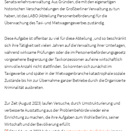
Senatsverkehrsverwaltung. Aus Gründen, die mit den eigenartigen
historischen Verschachtelungen der Großberliner Verwaltung zu tun
haben, ist das LABO (Abteilung Personenbeförderung) für die
Überwachung des Taxi- und Mietwagengewerbes zuständig.
Diese Aufgabe ist offenbar zu viel für diese Abteilung , und so beschränkt
sich ihre Tätigkeit seit vielen Jahren auf die Verwaltung ihrer Unterlagen,
während wirksame Prüfungen oder die im Personenbeförderungsgesetz
vorgesehene Begrenzung der Taxikonzessionen auf eine wirtschaftlich
sinnvolle Anzahl nicht stattfinden. So konnten sich zunächst im
Taxigewerbe und später in der Mietwagenbranche katastrophale soziale
Zustände bis hin zur Übernahme ganzer Betriebe durch die Organisierte
Kriminalität ausbreiten.
Zur Zeit (August 2023) laufen Versuche, durch Umstrukturierung und
verbesserte Ausstattung aus der Problembehörde wieder eine
Einrichtung zu machen, die ihre Aufgaben zum Wohle Berlins, seiner
Wirtschaft und der Bevölkerung erfüllt.