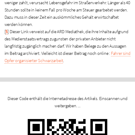
weniger zahlt, verursacht Lebensgefahr im Straßenverkehr. Länger als 40
Stunden sollte in keinem Fall pro Woche am Steuer gearbeitet werden.
Dazu muss in dieser Zeit ein auskömmliches Gehalt erwirtschaftet
werden können.
[
5
]
Dieser Link verweist auf die ARD Mediathek, die ihre Inhalte aufgrund
des Medienstaatsvertrags zugunsten der privaten Anbieter nicht
langfristig zugänglich machen darf. Wir haben Belege zu den Aussagen
im Beitrag archiviert. Vielleicht ist dieser Beitrag noch online :
Fahrer sind
Opfer organisierter Schwarzarbeit
.
Dieser Code enthält die Internetadresse des Artikels. Einscannen und
weitergeben. ...