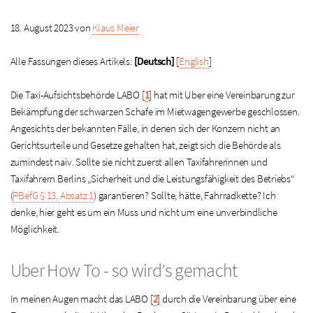
18. August 2023 von
Klaus Meier
Alle Fassungen dieses Artikels:
[Deutsch]
[
English
]
Die Taxi-Aufsichtsbehörde LABO
[
1
]
hat mit Uber eine Vereinbarung zur
Bekämpfung der schwarzen Schafe im Mietwagengewerbe geschlossen.
Angesichts der bekannten Fälle, in denen sich der Konzern nicht an
Gerichtsurteile und Gesetze gehalten hat, zeigt sich die Behörde als
zumindest naiv. Sollte sie nicht zuerst allen Taxifahrerinnen und
Taxifahrern Berlins „Sicherheit und die Leistungsfähigkeit des Betriebs“
(
PBefG § 13, Absatz 1
) garantieren? Sollte, hätte, Fahrradkette? Ich
denke, hier geht es um ein Muss und nicht um eine unverbindliche
Möglichkeit.
Uber How To - so wird’s gemacht
In meinen Augen macht das LABO
[
2
]
durch die Vereinbarung über eine