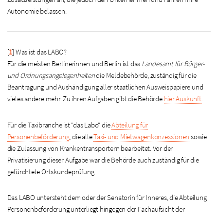
Autonomie belassen.
[
1
]
Was ist das LABO?
Für die meisten Berlinerinnen und Berlin ist das
Landesamt für Bürger-
und Ordnungsangelegenheiten
die Meldebehörde, zuständig für die
Beantragung und Aushändigung aller staatlichen Ausweispapiere und
vieles andere mehr. Zu ihren Aufgaben gibt die Behörde
hier Auskunft
.
Für die Taxibranche ist "das Labo" die
Abteilung für
Personenbeförderung
, die alle
Taxi- und Mietwagenkonzessionen
sowie
die Zulassung von Krankentransportern bearbeitet. Vor der
Privatisierung dieser Aufgabe war die Behörde auch zuständig für die
gefürchtete Ortskundeprüfung.
Das LABO untersteht dem oder der Senatorin für Inneres, die Abteilung
Personenbeförderung unterliegt hingegen der Fachaufsicht der